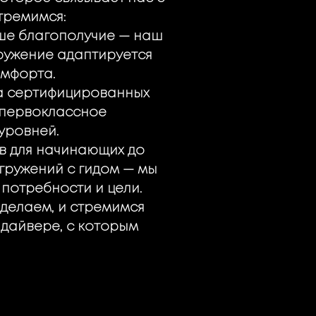
тремимся:
ше благополучие — наш
гружение адаптируется
омфорта.
а сертифицированных
 первоклассное
уровней.
ов для начинающих до
гружений с гидом — мы
потребности и цели.
 делаем, и стремимся
 дайвере, с которым