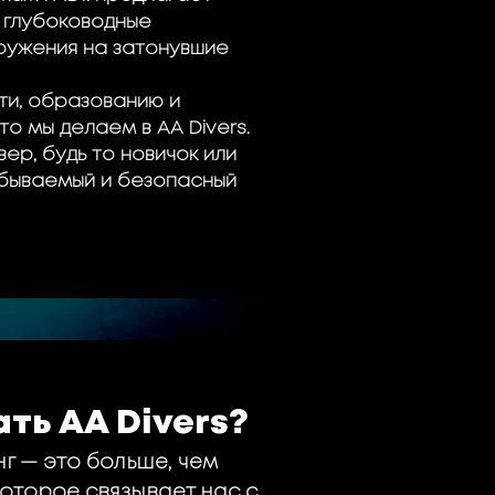
к глубоководные
гружения на затонувшие
и, образованию и
то мы делаем в AA Divers.
вер, будь то новичок или
абываемый и безопасный
ть AA Divers?
нг — это больше, чем
которое связывает нас с