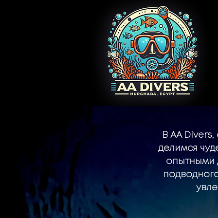
В AA Divers
делимся чуд
опытными 
подводного
увле