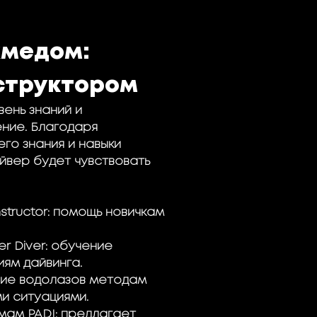
хмедом:
структором
ень знаний и
ние. Благодаря
го знания и навыки
айвер будет чувствовать
structor: помощь новичкам
r Diver: обучение
ям дайвинга.
ение водолазов методам
и ситуациями.
мам PADI: предлагает