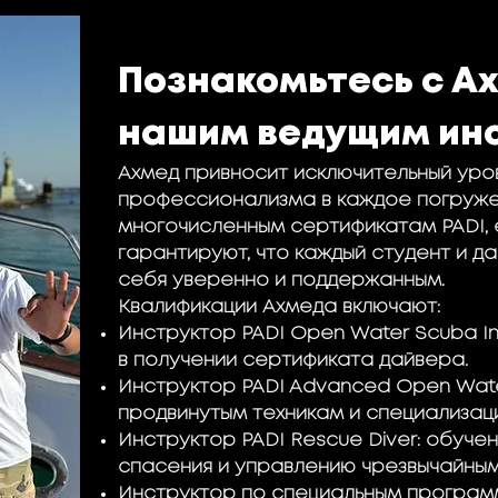
Познакомьтесь с А
нашим ведущим ин
Ахмед привносит исключительный уров
профессионализма в каждое погруже
многочисленным сертификатам PADI, е
гарантируют, что каждый студент и д
себя уверенно и поддержанным.
Квалификации Ахмеда включают:
Инструктор PADI Open Water Scuba In
в получении сертификата дайвера.
Инструктор PADI Advanced Open Wate
продвинутым техникам и специализаци
Инструктор PADI Rescue Diver: обуч
спасения и управлению чрезвычайным
Инструктор по специальным програм