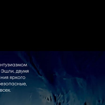
 энтузиазмом
 Эшли, двумя
ния яркого
безопасные,
всех.