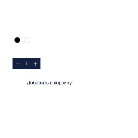
Я продукт
Цена
10,00 $
Цвет
*
Количество
*
Добавить в корзину
Я — описание продукта. Я — 
отличное место, чтобы добавить 
больше подробностей о вашем 
продукте, таких как размер, 
материал, инструкции по уходу и 
чистке.